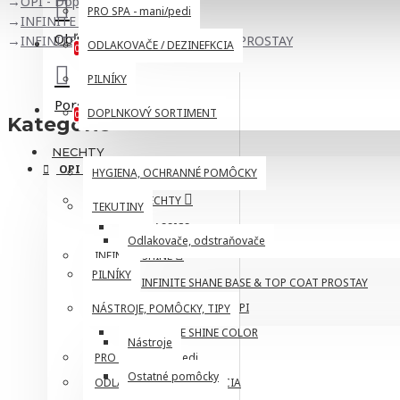
OPI - Dopredaj !
PRO SPA - mani/pedi
INFINITE SHINE
Obľúbené
INFINITE SHANE BASE & TOP COAT PROSTAY
Zoznam produktov
ODLAKOVAČE / DEZINEFKCIA
0
PILNÍKY
Porovnávanie
Zoznam produktov
DOPLNKOVÝ SORTIMENT
0
Kategórie
NECHTY
OPI
HYGIENA, OCHRANNÉ POMÔCKY
LAKY NA NECHTY
TEKUTINY
CLASSICS
Odlakovače, odstraňovače
INFINITE SHINE
PILNÍKY
INFINITE SHANE BASE & TOP COAT PROSTAY
ME, MYSELF, AND OPI
NÁSTROJE, POMÔCKY, TIPY
INFINITE SHINE COLOR
Nástroje
PRO SPA - mani/pedi
Ostatné pomôcky
ODLAKOVAČE / DEZINEFKCIA