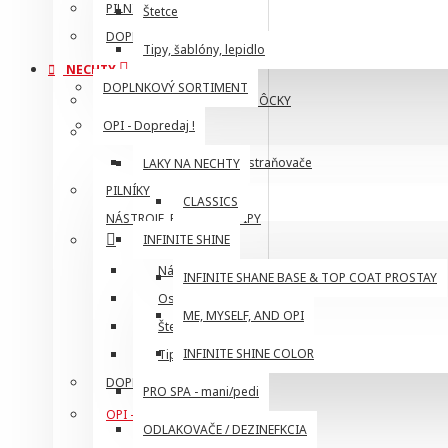
PILNÍKY
Štetce
DOPLNKOVÝ SORTIMENT
Tipy, šablóny, lepidlo
NECHTY
DOPLNKOVÝ SORTIMENT
HYGIENA, OCHRANNÉ POMÔCKY
OPI - Dopredaj !
TEKUTINY
Odlakovače, odstraňovače
LAKY NA NECHTY
PILNÍKY
CLASSICS
NÁSTROJE, POMÔCKY, TIPY
INFINITE SHINE
Nástroje
INFINITE SHANE BASE & TOP COAT PROSTAY
Ostatné pomôcky
ME, MYSELF, AND OPI
Štetce
INFINITE SHINE COLOR
Tipy, šablóny, lepidlo
DOPLNKOVÝ SORTIMENT
PRO SPA - mani/pedi
OPI - Dopredaj !
ODLAKOVAČE / DEZINEFKCIA
LAKY NA NECHTY