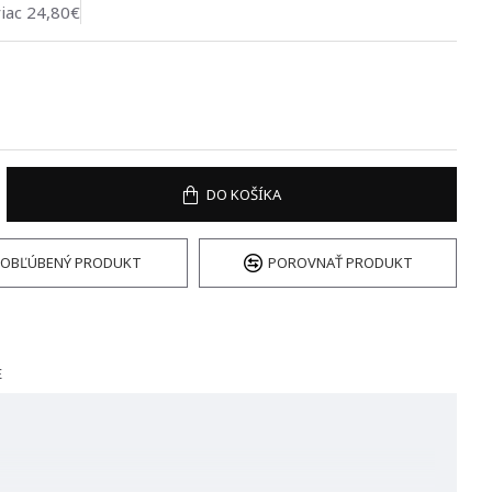
viac 24,80€
DO KOŠÍKA
OBĽÚBENÝ PRODUKT
POROVNAŤ PRODUKT
E