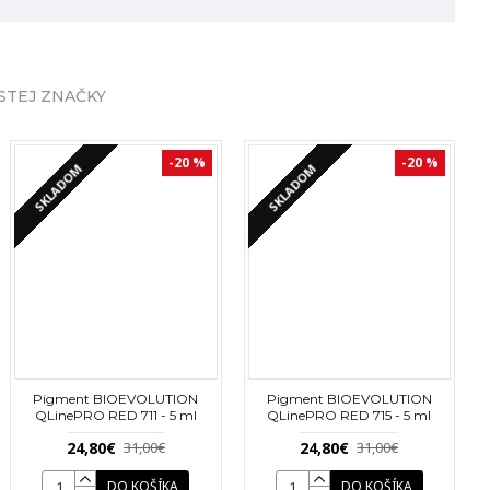
STEJ ZNAČKY
-20 %
-20 %
SKLADOM
SKLADOM
enu Malíkovú.
Pigment BIOEVOLUTION
Pigment BIOEVOLUTION
QLinePRO RED 711 - 5 ml
QLinePRO RED 715 - 5 ml
24,80€
24,80€
31,00€
31,00€
DO KOŠÍKA
DO KOŠÍKA