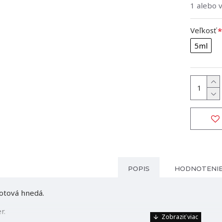
1 alebo 
Veľkosť
5ml
POPIS
HODNOTENI
otová hnedá.
r.