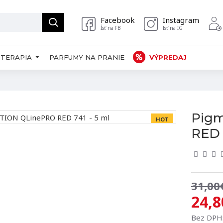
Facebook
Instagram
Ísť na FB
Isť na IG
TERAPIA
PARFUMY NA PRANIE
VÝPREDAJ
Pig
HOT
RED 
-20 %
31,00
24,8
Bez DPH: