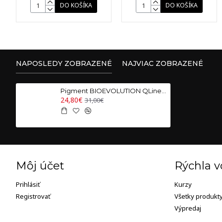
DO KOŠÍKA
DO KOŠÍKA
NAPOSLEDY ZOBRAZENÉ
NAJVIAC ZOBRAZENÉ
Pigment BIOEVOLUTION QLinePRO RED 741 - 5 ml
24,80€
31,00€
Môj účet
Rýchla v
Prihlásiť
Kurzy
Registrovať
Všetky produkt
Výpredaj