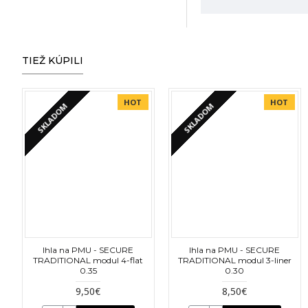
Obsah: 5 ml
Len pre profesionál
Neviete si poradiť
TIEŽ KÚPILI
Poskytujeme škole
HOT
HOT
SKLADOM
SKLADOM
Pre viac informáci
Ihla na PMU - SECURE
Ihla na PMU - SECURE
TRADITIONAL modul 4-flat
TRADITIONAL modul 3-liner
0.35
0.30
9,50€
8,50€