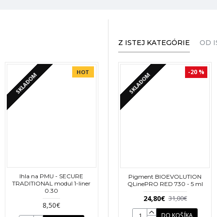
ne použitie!!
 ako vybrať a namiešať správny odtieň pigmentu?
Z ISTEJ KATEGÓRIE
OD I
nia zamerané priamo pre miešanie a použitie pigmentov.
-20 %
HOT
SKLADOM
SKLADOM
í alebo poradenstvo volajte priamo tel. : 0948 801 019 pani Hel
Ihla na PMU - SECURE
Pigment BIOEVOLUTION
TRADITIONAL modul 1-liner
QLinePRO RED 730 - 5 ml
0.30
24,80€
31,00€
8,50€
DO KOŠÍKA