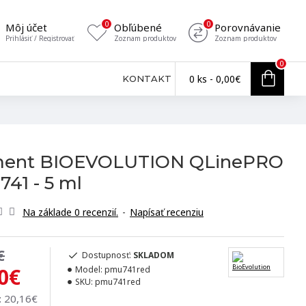
0
0
Môj účet
Obľúbené
Porovnávanie
Prihlásiť / Registrovať
Zoznam produktov
Zoznam produktov
0
0 ks - 0,00€
KONTAKT
ment BIOEVOLUTION QLinePRO
741 - 5 ml
Na základe 0 recenzií.
-
Napísať recenziu
€
Dostupnosť:
SKLADOM
0€
Model:
pmu741red
SKU:
pmu741red
 20,16€