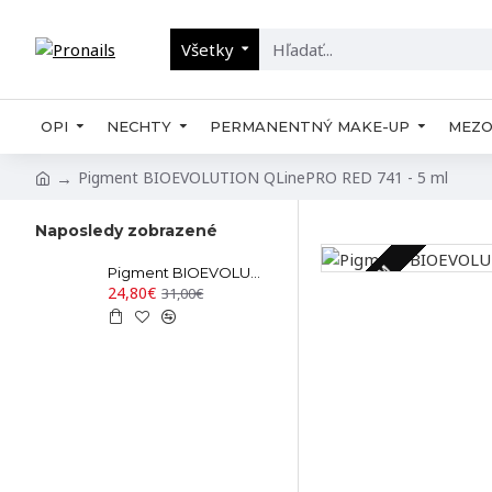
Všetky
OPI
NECHTY
PERMANENTNÝ MAKE-UP
MEZO
Pigment BIOEVOLUTION QLinePRO RED 741 - 5 ml
Naposledy zobrazené
SKLADOM
Pigment BIOEVOLUTION QLinePRO RED 741 - 5 ml
24,80€
31,00€